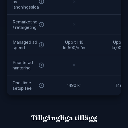
av
✕
✓
i
landningssida
Remarketing
✕
✓
i
/ retargeting
Managed ad
Upp till 10
Upp till
i
spend
kr,500/mån
kr,000/
Prioriterad
✕
✕
i
hantering
One-time
1490 kr
1490 k
i
setup fee
Tillgängliga tillägg