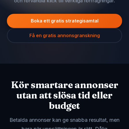
och förvandla klick till verkliga förfrågningar.
månadsrapportering.
Boka ett gratis strategisamtal
Få en gratis annonsgranskning
Kör smartare annonser
utan att slösa tid eller
budget
Region
Betalda annonser kan ge snabba resultat, men
bara när uppsättningen är rätt. Dålig