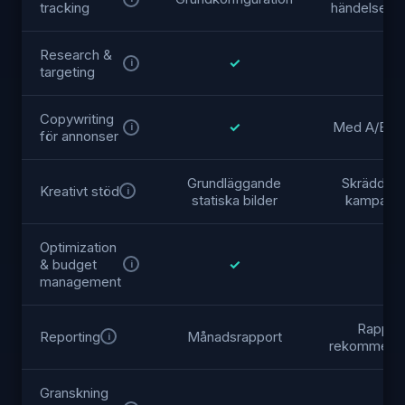
tracking
händelsekon
Research &
✓
✓
i
targeting
Copywriting
✓
Med A/B-te
i
för annonser
Grundläggande
Skräddar
Kreativt stöd
i
statiska bilder
kampanjbi
Optimization
& budget
✓
✓
i
management
Rappor
Reporting
Månadsrapport
i
rekommenda
Granskning