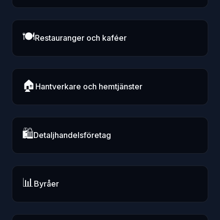
🍽️
Restauranger och kaféer
🏠
Hantverkare och hemtjänster
🛍️
Detaljhandelsföretag
📊
Byråer