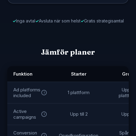
Inga avtal
Avsluta när som helst
Gratis strategisamtal
Jämför planer
Funktion
Starter
Growt
Ad platforms
Upp till
1 plattform
i
included
plattfor
Active
Upp till 2
Upp till
i
campaigns
Conversion
Spårnin
Grundkonfiguration
i