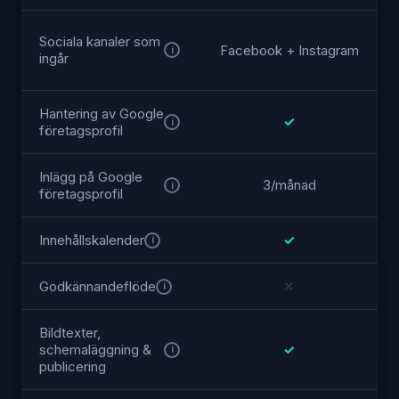
Sociala kanaler som
Facebook + Instagram
i
ingår
Hantering av Google
✓
i
företagsprofil
Inlägg på Google
3/månad
i
företagsprofil
Innehållskalender
✓
i
Godkännandeflöde
✕
i
Bildtexter,
schemaläggning &
✓
i
publicering