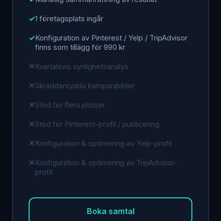
1 företagsplats ingår
Konfiguration av Pinterest / Yelp / TripAdvisor
finns som tillägg för 990 kr
Kvartalsvis synlighetsanalys
Skräddarsydda kampanjbilder
Stöd för flera platser
Stöd för Pinterest-profil / publicering
Konfiguration & optimering av Yelp-profil
Konfiguration & optimering av TripAdvisor-
profil
Boka samtal