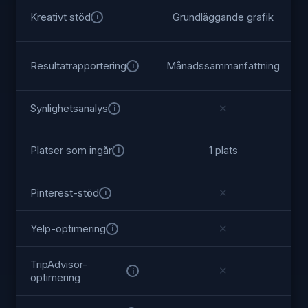
Kreativt stöd
Grundläggande grafik
i
Resultatrapportering
Månadssammanfattning
i
Synlighetsanalys
✕
i
Platser som ingår
1 plats
i
Pinterest-stöd
✕
i
Yelp-optimering
✕
i
TripAdvisor-
✕
i
optimering