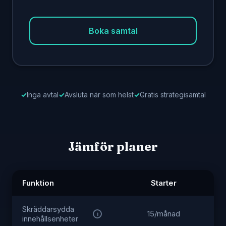
Boka samtal
Inga avtal
Avsluta när som helst
Gratis strategisamtal
Jämför planer
Funktion
Starter
Skräddarsydda
15/månad
i
innehållsenheter