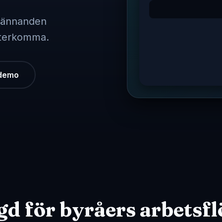
Google Ads
Sociala annons
dkännanden
 återkomma.
 demo
d för byråers arbetsf