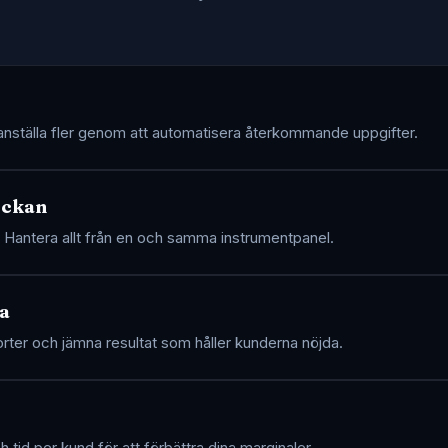
t anställa fler genom att automatisera återkommande uppgifter.
eckan
r. Hantera allt från en och samma instrumentpanel.
a
rter och jämna resultat som håller kunderna nöjda.
tid per kund för att förbättra dina marginaler.