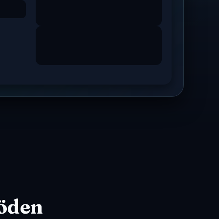
er
Månadsrapporter
löden