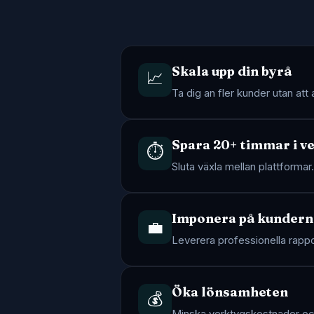
Skala upp din byrå
📈
Ta dig an fler kunder utan at
Spara 20+ timmar i v
⏱️
Sluta växla mellan plattforma
Imponera på kundern
💼
Leverera professionella rappo
Öka lönsamheten
💰
Minska verktygskostnader och 