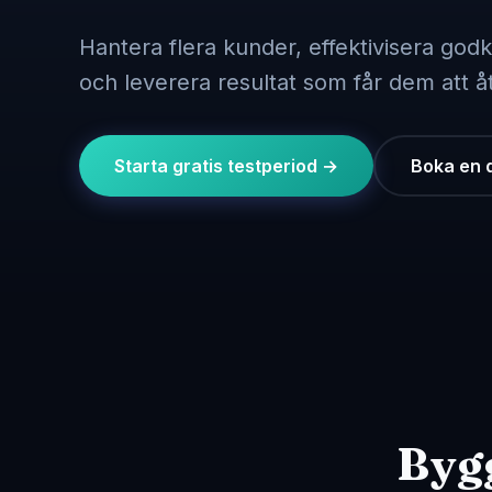
Egen design
Mobilanpassad
Snabb laddning
Hantera flera kunder, effektivisera go
och leverera resultat som får dem att
Starta gratis testperiod →
Boka en
Bygg