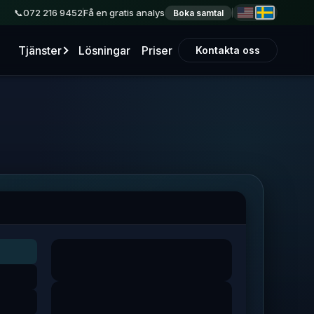
072 216 9452
Få en gratis analys
Boka samtal
Tjänster
Lösningar
Priser
Kontakta oss
 företagsprofil
e-profil, synkar företagsinformationen och hjälper
a sökresultat.
ingar
Katalog-synk
lda annonser
er på Google och sociala medier som ger riktiga
de med månadsrapportering.